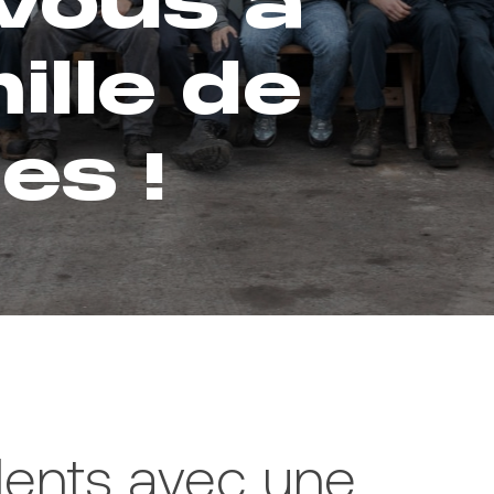
vous à
ille de
es !
lents avec une