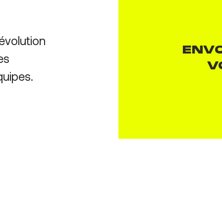
volution
ENV
es
V
quipes.