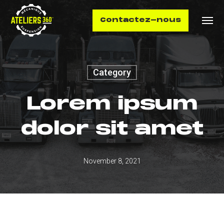
Skip
Menu
Contactez-nous
to
main
content
Category
Lorem ipsum
dolor sit amet
November 8, 2021